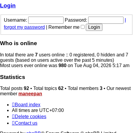
post
Login
Username:
Password:
I
forgot my password
|
Remember me
Who is online
In total there are
7
users online :: 0 registered, 0 hidden and 7
guests (based on users active over the past 5 minutes)
Most users ever online was
980
on Tue Aug 04, 2026 5:17 am
Statistics
Total posts
92
• Total topics
62
• Total members
3
• Our newest
member
maneepan
Board index
All times are
UTC+07:00
Delete cookies
Contact us