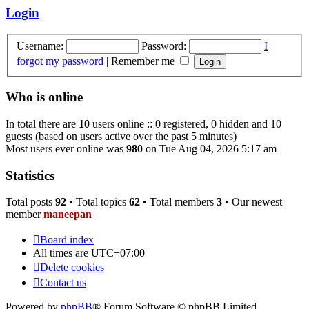
post
Login
Username:
Password:
I
forgot my password
|
Remember me
Who is online
In total there are
10
users online :: 0 registered, 0 hidden and 10
guests (based on users active over the past 5 minutes)
Most users ever online was
980
on Tue Aug 04, 2026 5:17 am
Statistics
Total posts
92
• Total topics
62
• Total members
3
• Our newest
member
maneepan
Board index
All times are
UTC+07:00
Delete cookies
Contact us
Powered by
phpBB
® Forum Software © phpBB Limited