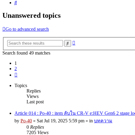
Search
Unanswered topics
Go to advanced search
Advanced
Search
search
Search found 49 matches
1
2
Next
Topics
Replies
Views
Last post
Article 014 : Po-40 : item ลับใน CR-V e:HEV Gen6 2 stage l
by
Po-40
»
Sat Jul 19, 2025 5:59 pm
» in
บทความ
0
Replies
7205
Views