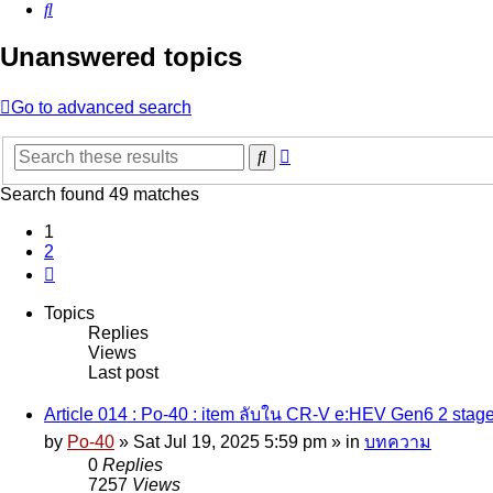
Search
Unanswered topics
Go to advanced search
Advanced
Search
search
Search found 49 matches
1
2
Next
Topics
Replies
Views
Last post
Article 014 : Po-40 : item ลับใน CR-V e:HEV Gen6 2 stage
by
Po-40
»
Sat Jul 19, 2025 5:59 pm
» in
บทความ
0
Replies
7257
Views