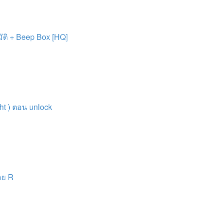
ัติ + Beep Box [HQ]
ght ) ตอน unlock
อย R