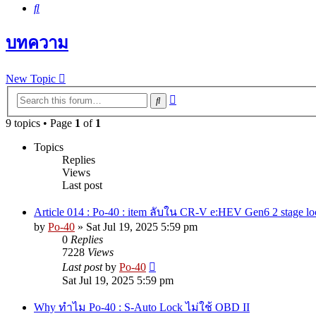
Search
บทความ
New Topic
Advanced
Search
search
9 topics • Page
1
of
1
Topics
Replies
Views
Last post
Article 014 : Po-40 : item ลับใน CR-V e:HEV Gen6 2 stage l
by
Po-40
»
Sat Jul 19, 2025 5:59 pm
0
Replies
7228
Views
Last post
by
Po-40
Sat Jul 19, 2025 5:59 pm
Why ทำไม Po-40 : S-Auto Lock ไม่ใช้ OBD II