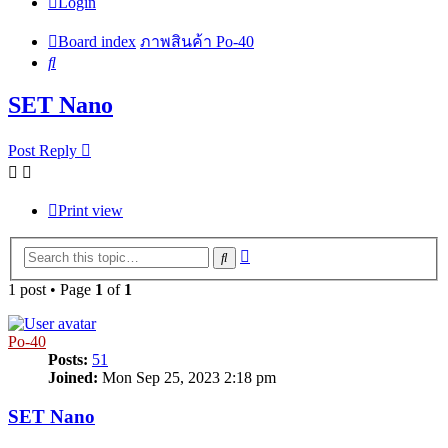
Login
Board index
ภาพสินค้า Po-40
Search
SET Nano
Post Reply
Print view
Advanced
Search
search
1 post • Page
1
of
1
Po-40
Posts:
51
Joined:
Mon Sep 25, 2023 2:18 pm
SET Nano