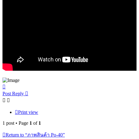
Top
Post Reply
Print view
1 post • Page
1
of
1
Return to “ภาพสินค้า Po-40”