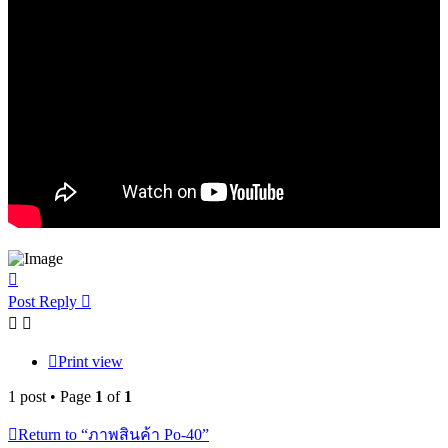
Top
Post Reply
Print view
1 post • Page
1
of
1
Return to “ภาพสินค้า Po-40”