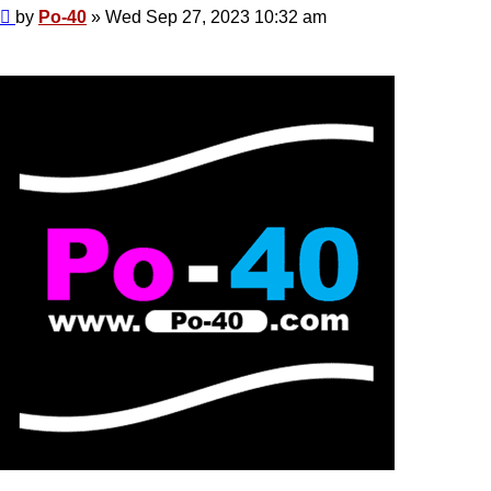
Post
by
Po-40
»
Wed Sep 27, 2023 10:32 am