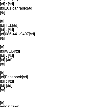
[td] : [/td]
[td]101 car radio[/td]
[/tr]
[tr]
[td]TEL[/td]
[td] : [/td]
[td]086-441-9497[/td]
[/tr]
[tr]
[td]WEB[/td]
[td] : [/td]
[td]-[/td]
[/tr]
[tr]
[td]Facebook[/td]
[td] : [/td]
[td]-[/td]
[/tr]
[tr]