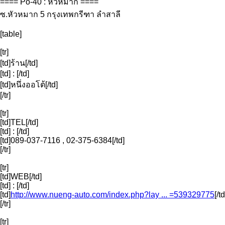
==== Po-40 : หัวหมาก ====
ซ.หัวหมาก 5 กรุงเทพกรีฑา ลำสาลี
[table]
[tr]
[td]ร้าน[/td]
[td] : [/td]
[td]หนึ่งออโต้[/td]
[/tr]
[tr]
[td]TEL[/td]
[td] : [/td]
[td]089-037-7116 , 02-375-6384[/td]
[/tr]
[tr]
[td]WEB[/td]
[td] : [/td]
[td]
http://www.nueng-auto.com/index.php?lay ... =539329775
[/td
[/tr]
[tr]