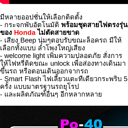
มีหลายออปชั่นให้เลือกติดตั้ง
- กระจกพับอัตโนมัติ
พร้อมชุดสายไฟตรงรุ่น
ของ
Honda
ไม่ตัดสายขาด
- เสียง Beep นุ่มๆตอบรับขณะล็อครถ มีให้
เลือกทั้งแบบ ลำโพงใหญ่เสียง
- welcome light เพิ่มความปลอดภัย สั่งการ
ให้ไฟหรี่ติดขณะ unlock เพื่่อส่องทางเดินมา
ขึ้นรถ หรือตอนเดินออกจากรถ
- Smart Flash ไฟเลี้ยวแตะทีเดียวกระพริบ 5
ครั้ง แบบมาตรฐานรถยุโรป
- และผลิตภัณฑ์อื่นๆ อีกหลากหลาย