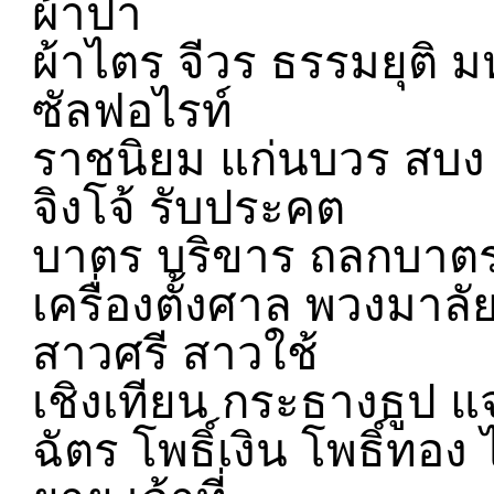
ผ้าป่า
ผ้าไตร จีวร ธรรมยุติ ม
ซัลฟอไรท์
ราชนิยม แก่นบวร สบง 
จิงโจ้ รับประคต
บาตร บริขาร ถลกบาต
เครื่องตั้งศาล พวงมาล
สาวศรี สาวใช้
เชิงเทียน กระธางธูป แ
ฉัตร โพธิ์เงิน โพธิ์ทอ