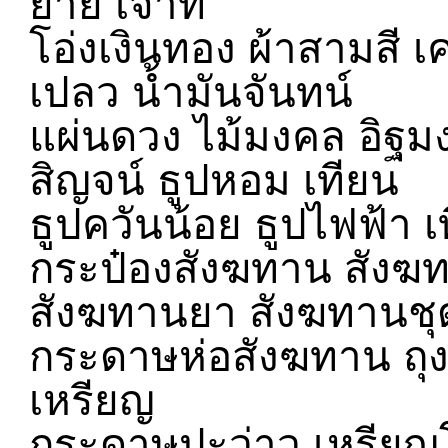
ยาย เจ้าที่
โอ่งเงินทอง ผ้าสามสี เ
เปลว น้ำมันจันทน์
แผ่นดวง ไม้มงคล อิฐม
สิญจน์ ธูปหอม เทียน
ธูปควันน้อย ธูปไฟฟ้า 
กระป๋องสังฆทาน สังฆท
สังฆทานยา สังฆทานชุด
กระดาษห่อสังฆทาน ถุ
เหรียญ
กระดาษปะว่าว เหรีย