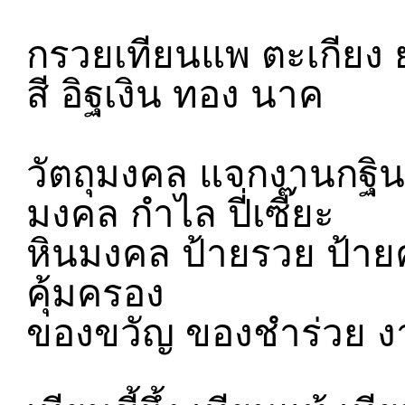
กรวยเทียนแพ ตะเกียง 
สี อิฐเงิน ทอง นาค
วัตถุมงคล แจกงานกฐิ
มงคล กำไล ปี่เซี๊ยะ
หินมงคล ป้ายรวย ป้
คุ้มครอง
ของขวัญ ของชำร่วย ง