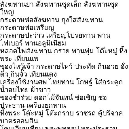
สังฆทานยา สังฆทานชุดเล็ก สังฆทานชุด
ใหญ่
กระดาษห่อสังฆทาน ถุงใส่สังฆทาน
กระดาษห่อเหรียญ
กระดาษปะว่าว เหรียญโปรยทาน พาน
ไฟเบอร์ พานอลูมิเนียม
หลอดไฟสังฆทาน กรวย พานพุ่ม โต๊ะหมู่ หิ้ง
พระ เทียนแพ
ของไหว้เจ้า กระดาษไหว้ ประทัด กินฮวย อั่ง
ติ๋ว กินจั๊ว เทียนแดง
เครื่องใช้งานศพ ไทยทาน โกษฐ์ ใส่กระดูก
น้ำอบไทย ผ้าขาว
ของชำร่วย ดอกไม้จันทน์ ช่อเชิญ ช่อ
ประธาน เครื่องยกทาน
หิ้งพระ โต๊ะหมู่ โต๊ะกราบ ราชรถ ตู้บริจาค
บาตรออมสิน
โคมเวียนเทียน พระพุทธรูป พระประธาน