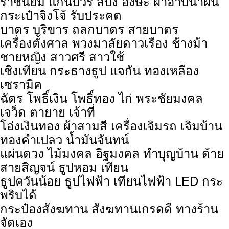
ราชนิยม แก่นบวร สบง อังษะ ผ้าอาบน้ำฝน
กระเป๋าจิงโจ้ รับประคต
บาตร บริขาร ถลกบาตร สายบาตร
เครื่องตั้งศาล พวงมาลัยดาวเรือง ช้างม้า
ชายหญิง สาวศรี สาวใช้
เชิงเทียน กระธางธูป แจกัน ทองเหลือง
เซรามิค
ฉัตร โพธิ์เงิน โพธิ์ทอง ไก่ พระชัยมงคล
เจว็ด ตายาย เจ้าที่
โอ่งเงินทอง ผ้าสามสี เครื่องเจิมรถ เจิมบ้าน
ทองคำเปลว น้ำมันจันทน์
แผ่นดวง ไม้มงคล อิฐมงคล ทำบุญบ้าน ด้าย
สายสิญจน์ ธูปหอม เทียน
ธูปควันน้อย ธูปไฟฟ้า เทียนไฟฟ้า LED กระ
พริบได้
กระป๋องสังฆทาน สังฆทานเกรดดี ทางร้าน
จัดเอง