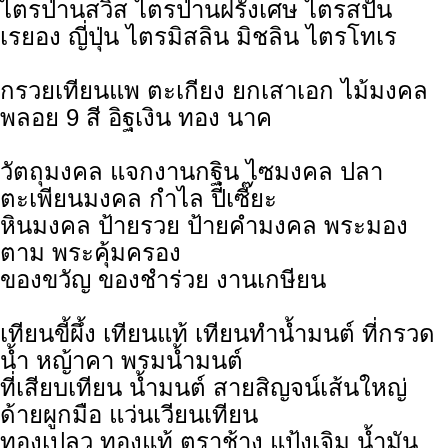
ไตรป่านสวิส ไตรป่านฝรั่งเศษ ไตรสปัน
เรยอง ญี่ปุ่น ไตรมิสลิน มิชลิน ไตรโทเร
กรวยเทียนแพ ตะเกียง ยกเสาเอก ไม้มงคล
พลอย 9 สี อิฐเงิน ทอง นาค
วัตถุมงคล แจกงานกฐิน ไซมงคล ปลา
ตะเพียนมงคล กำไล ปี่เซี๊ยะ
หินมงคล ป้ายรวย ป้ายคำมงคล พระมอง
ตาม พระคุ้มครอง
ของขวัญ ของชำร่วย งานเกษียน
เทียนขี้ผึ้ง เทียนแท้ เทียนทำน้ำมนต์ ที่กรวด
น้ำ หญ้าคา พรมน้ำมนต์
ที่เสียบเทียน น้ำมนต์ สายสิญจน์เส้นใหญ่
ด้ายผูกมือ แว่นเวียนเทียน
ทองเปลว ทองแท้ ตราช้าง แป้งเจิม น้ำมัน