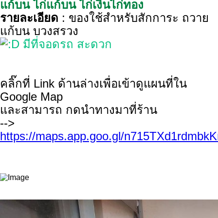
แก้บน ไก่แก้บน ไก่เงินไก่ทอง
รายละเอียด
: ของใช้สำหรับสักการะ ถวาย
แก้บน บวงสรวง
มีที่จอดรถ สะดวก
คลิ๊กที่ Link ด้านล่างเพื่อเข้าดูแผนที่ใน
Google Map
และสามารถ กดนำทางมาที่ร้าน
-->
https://maps.app.goo.gl/n715TXd1rdmb